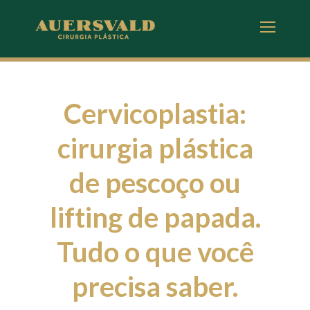
Cervicoplastia:
cirurgia plástica
de pescoço ou
l
ifting de papada.
Tudo o que você
precisa saber.